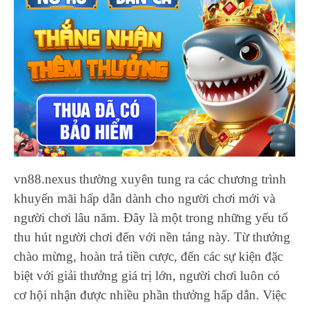
vn88.nexus thường xuyên tung ra các chương trình
khuyến mãi hấp dẫn dành cho người chơi mới và
người chơi lâu năm. Đây là một trong những yếu tố
thu hút người chơi đến với nền tảng này. Từ thưởng
chào mừng, hoàn trả tiền cược, đến các sự kiện đặc
biệt với giải thưởng giá trị lớn, người chơi luôn có
cơ hội nhận được nhiều phần thưởng hấp dẫn. Việc