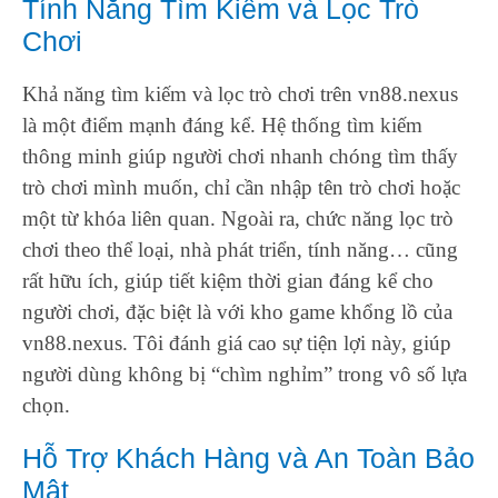
Tính Năng Tìm Kiếm và Lọc Trò
Chơi
Khả năng tìm kiếm và lọc trò chơi trên vn88.nexus
là một điểm mạnh đáng kể. Hệ thống tìm kiếm
thông minh giúp người chơi nhanh chóng tìm thấy
trò chơi mình muốn, chỉ cần nhập tên trò chơi hoặc
một từ khóa liên quan. Ngoài ra, chức năng lọc trò
chơi theo thể loại, nhà phát triển, tính năng… cũng
rất hữu ích, giúp tiết kiệm thời gian đáng kể cho
người chơi, đặc biệt là với kho game khổng lồ của
vn88.nexus. Tôi đánh giá cao sự tiện lợi này, giúp
người dùng không bị “chìm nghỉm” trong vô số lựa
chọn.
Hỗ Trợ Khách Hàng và An Toàn Bảo
Mật