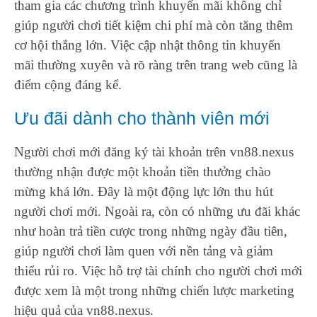
tham gia các chương trình khuyến mãi không chỉ
giúp người chơi tiết kiệm chi phí mà còn tăng thêm
cơ hội thắng lớn. Việc cập nhật thông tin khuyến
mãi thường xuyên và rõ ràng trên trang web cũng là
điểm cộng đáng kể.
Ưu đãi dành cho thành viên mới
Người chơi mới đăng ký tài khoản trên vn88.nexus
thường nhận được một khoản tiền thưởng chào
mừng khá lớn. Đây là một động lực lớn thu hút
người chơi mới. Ngoài ra, còn có những ưu đãi khác
như hoàn trả tiền cược trong những ngày đầu tiên,
giúp người chơi làm quen với nền tảng và giảm
thiểu rủi ro. Việc hỗ trợ tài chính cho người chơi mới
được xem là một trong những chiến lược marketing
hiệu quả của vn88.nexus.