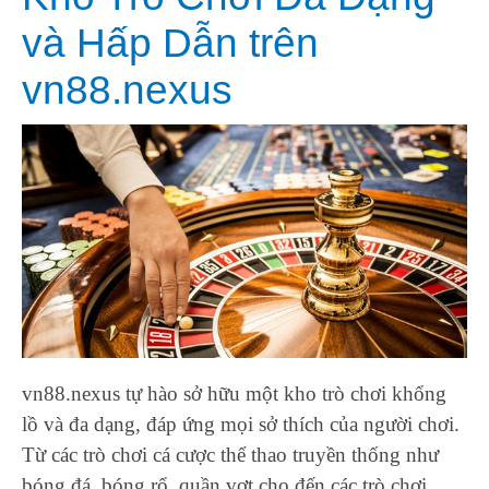
và Hấp Dẫn trên
vn88.nexus
vn88.nexus tự hào sở hữu một kho trò chơi khổng
lồ và đa dạng, đáp ứng mọi sở thích của người chơi.
Từ các trò chơi cá cược thể thao truyền thống như
bóng đá, bóng rổ, quần vợt cho đến các trò chơi