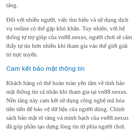
tảng.
Đối với nhiều người, việc tìm hiểu và sử dụng dịch
vụ online có thể gặp khó khăn. Tuy nhiên, với hệ
thống tự trợ giúp của vn88.nexus, người chơi sẽ cảm
thấy tự tin hơn nhiều khi tham gia vào thế giới giải
trí trực tuyến.
Cam kết bảo mật thông tin
Khách hàng có thể hoàn toàn yên tâm về tính bảo
mật thông tin cá nhân khi tham gia tại vn88.nexus.
Nền tảng này cam kết sử dụng công nghệ mã hóa
tiên tiến để bảo vệ dữ liệu của người dùng. Chính
sách bảo mật rõ ràng và minh bạch của vn88.nexus
đã góp phần tạo dựng lòng tin từ phía người chơi.