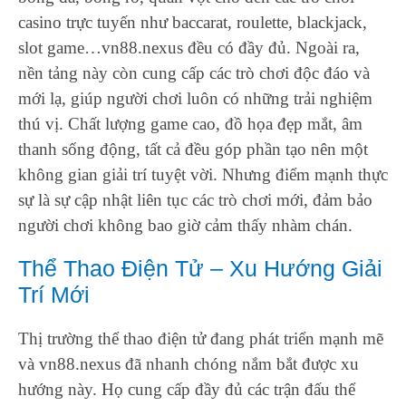
casino trực tuyến như baccarat, roulette, blackjack,
slot game…vn88.nexus đều có đầy đủ. Ngoài ra,
nền tảng này còn cung cấp các trò chơi độc đáo và
mới lạ, giúp người chơi luôn có những trải nghiệm
thú vị. Chất lượng game cao, đồ họa đẹp mắt, âm
thanh sống động, tất cả đều góp phần tạo nên một
không gian giải trí tuyệt vời. Nhưng điểm mạnh thực
sự là sự cập nhật liên tục các trò chơi mới, đảm bảo
người chơi không bao giờ cảm thấy nhàm chán.
Thể Thao Điện Tử – Xu Hướng Giải
Trí Mới
Thị trường thể thao điện tử đang phát triển mạnh mẽ
và vn88.nexus đã nhanh chóng nắm bắt được xu
hướng này. Họ cung cấp đầy đủ các trận đấu thể