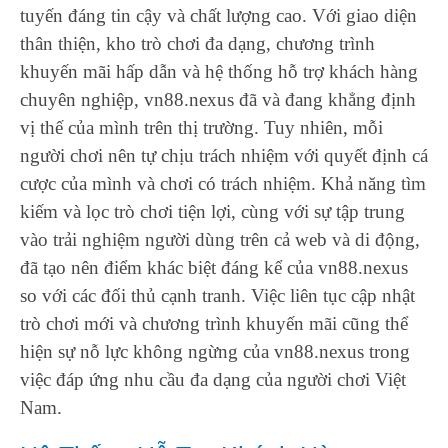
tuyến đáng tin cậy và chất lượng cao. Với giao diện
thân thiện, kho trò chơi đa dạng, chương trình
khuyến mãi hấp dẫn và hệ thống hỗ trợ khách hàng
chuyên nghiệp, vn88.nexus đã và đang khẳng định
vị thế của mình trên thị trường. Tuy nhiên, mỗi
người chơi nên tự chịu trách nhiệm với quyết định cá
cược của mình và chơi có trách nhiệm. Khả năng tìm
kiếm và lọc trò chơi tiện lợi, cùng với sự tập trung
vào trải nghiệm người dùng trên cả web và di động,
đã tạo nên điểm khác biệt đáng kể của vn88.nexus
so với các đối thủ cạnh tranh. Việc liên tục cập nhật
trò chơi mới và chương trình khuyến mãi cũng thể
hiện sự nỗ lực không ngừng của vn88.nexus trong
việc đáp ứng nhu cầu đa dạng của người chơi Việt
Nam.