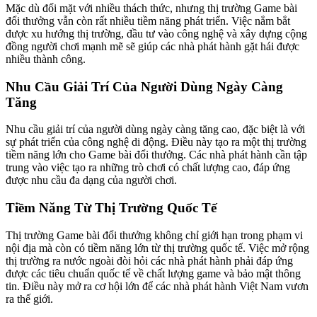
Mặc dù đối mặt với nhiều thách thức, nhưng thị trường Game bài
đổi thưởng vẫn còn rất nhiều tiềm năng phát triển. Việc nắm bắt
được xu hướng thị trường, đầu tư vào công nghệ và xây dựng cộng
đồng người chơi mạnh mẽ sẽ giúp các nhà phát hành gặt hái được
nhiều thành công.
Nhu Cầu Giải Trí Của Người Dùng Ngày Càng
Tăng
Nhu cầu giải trí của người dùng ngày càng tăng cao, đặc biệt là với
sự phát triển của công nghệ di động. Điều này tạo ra một thị trường
tiềm năng lớn cho Game bài đổi thưởng. Các nhà phát hành cần tập
trung vào việc tạo ra những trò chơi có chất lượng cao, đáp ứng
được nhu cầu đa dạng của người chơi.
Tiềm Năng Từ Thị Trường Quốc Tế
Thị trường Game bài đổi thưởng không chỉ giới hạn trong phạm vi
nội địa mà còn có tiềm năng lớn từ thị trường quốc tế. Việc mở rộng
thị trường ra nước ngoài đòi hỏi các nhà phát hành phải đáp ứng
được các tiêu chuẩn quốc tế về chất lượng game và bảo mật thông
tin. Điều này mở ra cơ hội lớn để các nhà phát hành Việt Nam vươn
ra thế giới.