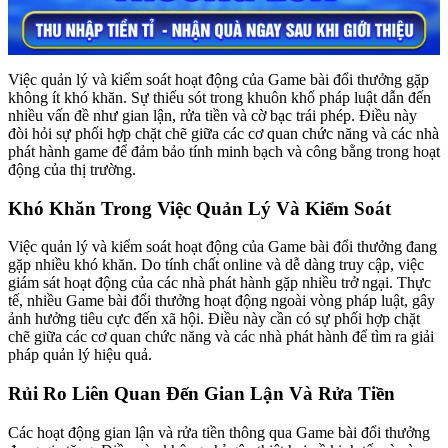
Việc quản lý và kiểm soát hoạt động của Game bài đổi thưởng gặp
không ít khó khăn. Sự thiếu sót trong khuôn khổ pháp luật dẫn đến
nhiều vấn đề như gian lận, rửa tiền và cờ bạc trái phép. Điều này
đòi hỏi sự phối hợp chặt chẽ giữa các cơ quan chức năng và các nhà
phát hành game để đảm bảo tính minh bạch và công bằng trong hoạt
động của thị trường.
Khó Khăn Trong Việc Quản Lý Và Kiểm Soát
Việc quản lý và kiểm soát hoạt động của Game bài đổi thưởng đang
gặp nhiều khó khăn. Do tính chất online và dễ dàng truy cập, việc
giám sát hoạt động của các nhà phát hành gặp nhiều trở ngại. Thực
tế, nhiều Game bài đổi thưởng hoạt động ngoài vòng pháp luật, gây
ảnh hưởng tiêu cực đến xã hội. Điều này cần có sự phối hợp chặt
chẽ giữa các cơ quan chức năng và các nhà phát hành để tìm ra giải
pháp quản lý hiệu quả.
Rủi Ro Liên Quan Đến Gian Lận Và Rửa Tiền
Các hoạt động gian lận và rửa tiền thông qua Game bài đổi thưởng