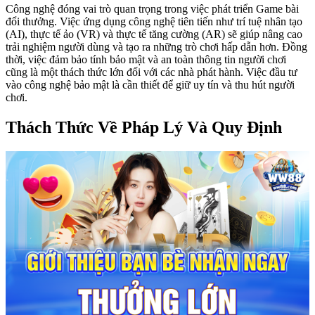
Công nghệ đóng vai trò quan trọng trong việc phát triển Game bài
đổi thưởng. Việc ứng dụng công nghệ tiên tiến như trí tuệ nhân tạo
(AI), thực tế ảo (VR) và thực tế tăng cường (AR) sẽ giúp nâng cao
trải nghiệm người dùng và tạo ra những trò chơi hấp dẫn hơn. Đồng
thời, việc đảm bảo tính bảo mật và an toàn thông tin người chơi
cũng là một thách thức lớn đối với các nhà phát hành. Việc đầu tư
vào công nghệ bảo mật là cần thiết để giữ uy tín và thu hút người
chơi.
Thách Thức Về Pháp Lý Và Quy Định