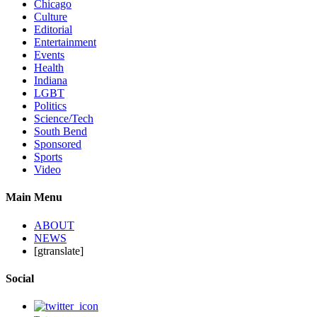
Chicago
Culture
Editorial
Entertainment
Events
Health
Indiana
LGBT
Politics
Science/Tech
South Bend
Sponsored
Sports
Video
Main Menu
ABOUT
NEWS
[gtranslate]
Social