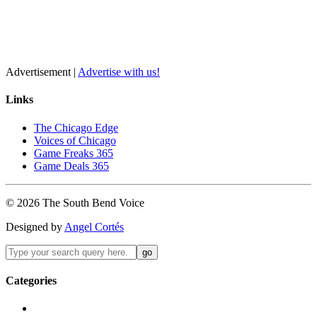
Advertisement |
Advertise with us!
Links
The Chicago Edge
Voices of Chicago
Game Freaks 365
Game Deals 365
©
2026
The
South Bend
Voice
Designed by
Angel Cortés
Categories