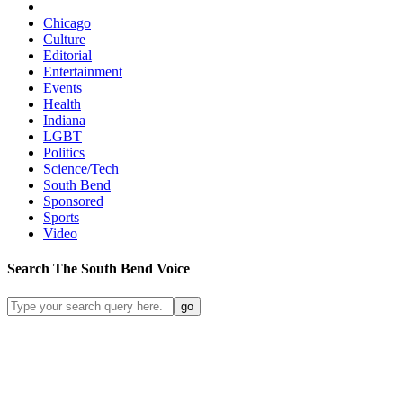
Chicago
Culture
Editorial
Entertainment
Events
Health
Indiana
LGBT
Politics
Science/Tech
South Bend
Sponsored
Sports
Video
Search
The South Bend
Voice