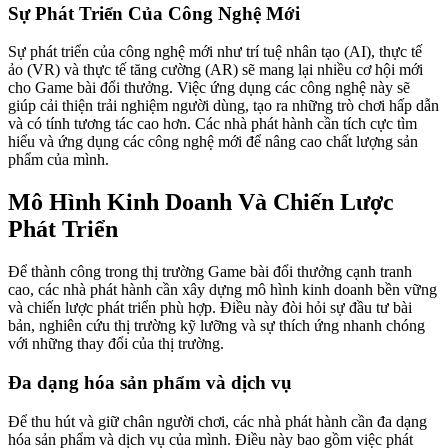
Sự Phát Triển Của Công Nghệ Mới
Sự phát triển của công nghệ mới như trí tuệ nhân tạo (AI), thực tế
ảo (VR) và thực tế tăng cường (AR) sẽ mang lại nhiều cơ hội mới
cho Game bài đổi thưởng. Việc ứng dụng các công nghệ này sẽ
giúp cải thiện trải nghiệm người dùng, tạo ra những trò chơi hấp dẫn
và có tính tương tác cao hơn. Các nhà phát hành cần tích cực tìm
hiểu và ứng dụng các công nghệ mới để nâng cao chất lượng sản
phẩm của mình.
Mô Hình Kinh Doanh Và Chiến Lược
Phát Triển
Để thành công trong thị trường Game bài đổi thưởng cạnh tranh
cao, các nhà phát hành cần xây dựng mô hình kinh doanh bền vững
và chiến lược phát triển phù hợp. Điều này đòi hỏi sự đầu tư bài
bản, nghiên cứu thị trường kỹ lưỡng và sự thích ứng nhanh chóng
với những thay đổi của thị trường.
Đa dạng hóa sản phẩm và dịch vụ
Để thu hút và giữ chân người chơi, các nhà phát hành cần đa dạng
hóa sản phẩm và dịch vụ của mình. Điều này bao gồm việc phát