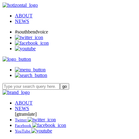
ABOUT
NEWS
#southbendvoice
ABOUT
NEWS
[gtranslate]
Twitter
Facebook
YouTube