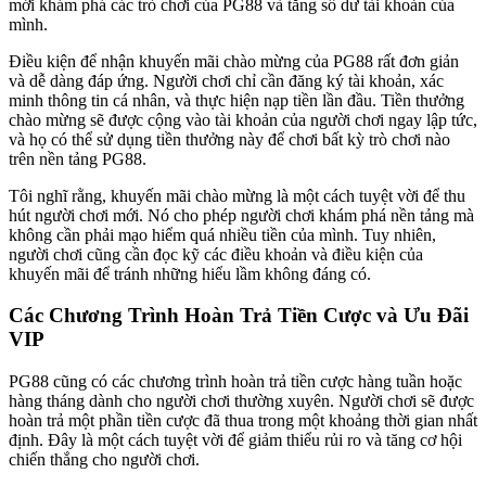
mới khám phá các trò chơi của PG88 và tăng số dư tài khoản của
mình.
Điều kiện để nhận khuyến mãi chào mừng của PG88 rất đơn giản
và dễ dàng đáp ứng. Người chơi chỉ cần đăng ký tài khoản, xác
minh thông tin cá nhân, và thực hiện nạp tiền lần đầu. Tiền thưởng
chào mừng sẽ được cộng vào tài khoản của người chơi ngay lập tức,
và họ có thể sử dụng tiền thưởng này để chơi bất kỳ trò chơi nào
trên nền tảng PG88.
Tôi nghĩ rằng, khuyến mãi chào mừng là một cách tuyệt vời để thu
hút người chơi mới. Nó cho phép người chơi khám phá nền tảng mà
không cần phải mạo hiểm quá nhiều tiền của mình. Tuy nhiên,
người chơi cũng cần đọc kỹ các điều khoản và điều kiện của
khuyến mãi để tránh những hiểu lầm không đáng có.
Các Chương Trình Hoàn Trả Tiền Cược và Ưu Đãi
VIP
PG88 cũng có các chương trình hoàn trả tiền cược hàng tuần hoặc
hàng tháng dành cho người chơi thường xuyên. Người chơi sẽ được
hoàn trả một phần tiền cược đã thua trong một khoảng thời gian nhất
định. Đây là một cách tuyệt vời để giảm thiểu rủi ro và tăng cơ hội
chiến thắng cho người chơi.