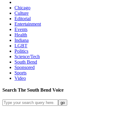
Chicago
Culture
Editorial
Entertainment
Events
Health
Indiana
LGBT
Politics
Science/Tech
South Bend
Sponsored
Sports
Video
Search
The South Bend
Voice