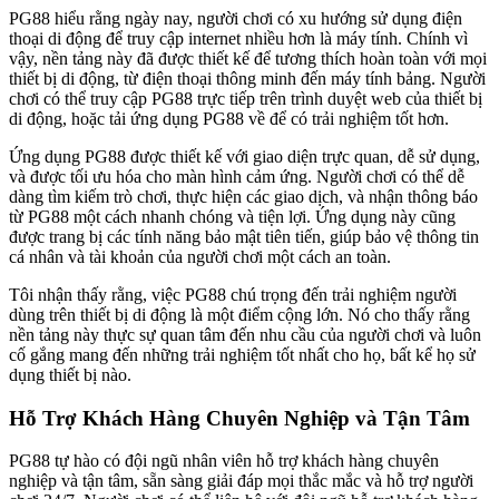
PG88 hiểu rằng ngày nay, người chơi có xu hướng sử dụng điện
thoại di động để truy cập internet nhiều hơn là máy tính. Chính vì
vậy, nền tảng này đã được thiết kế để tương thích hoàn toàn với mọi
thiết bị di động, từ điện thoại thông minh đến máy tính bảng. Người
chơi có thể truy cập PG88 trực tiếp trên trình duyệt web của thiết bị
di động, hoặc tải ứng dụng PG88 về để có trải nghiệm tốt hơn.
Ứng dụng PG88 được thiết kế với giao diện trực quan, dễ sử dụng,
và được tối ưu hóa cho màn hình cảm ứng. Người chơi có thể dễ
dàng tìm kiếm trò chơi, thực hiện các giao dịch, và nhận thông báo
từ PG88 một cách nhanh chóng và tiện lợi. Ứng dụng này cũng
được trang bị các tính năng bảo mật tiên tiến, giúp bảo vệ thông tin
cá nhân và tài khoản của người chơi một cách an toàn.
Tôi nhận thấy rằng, việc PG88 chú trọng đến trải nghiệm người
dùng trên thiết bị di động là một điểm cộng lớn. Nó cho thấy rằng
nền tảng này thực sự quan tâm đến nhu cầu của người chơi và luôn
cố gắng mang đến những trải nghiệm tốt nhất cho họ, bất kể họ sử
dụng thiết bị nào.
Hỗ Trợ Khách Hàng Chuyên Nghiệp và Tận Tâm
PG88 tự hào có đội ngũ nhân viên hỗ trợ khách hàng chuyên
nghiệp và tận tâm, sẵn sàng giải đáp mọi thắc mắc và hỗ trợ người