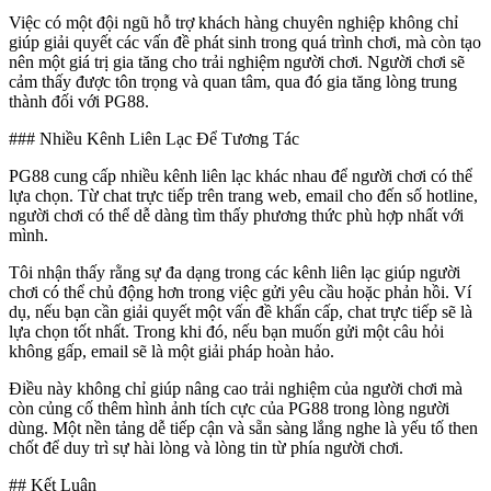
Việc có một đội ngũ hỗ trợ khách hàng chuyên nghiệp không chỉ
giúp giải quyết các vấn đề phát sinh trong quá trình chơi, mà còn tạo
nên một giá trị gia tăng cho trải nghiệm người chơi. Người chơi sẽ
cảm thấy được tôn trọng và quan tâm, qua đó gia tăng lòng trung
thành đối với PG88.
### Nhiều Kênh Liên Lạc Để Tương Tác
PG88 cung cấp nhiều kênh liên lạc khác nhau để người chơi có thể
lựa chọn. Từ chat trực tiếp trên trang web, email cho đến số hotline,
người chơi có thể dễ dàng tìm thấy phương thức phù hợp nhất với
mình.
Tôi nhận thấy rằng sự đa dạng trong các kênh liên lạc giúp người
chơi có thể chủ động hơn trong việc gửi yêu cầu hoặc phản hồi. Ví
dụ, nếu bạn cần giải quyết một vấn đề khẩn cấp, chat trực tiếp sẽ là
lựa chọn tốt nhất. Trong khi đó, nếu bạn muốn gửi một câu hỏi
không gấp, email sẽ là một giải pháp hoàn hảo.
Điều này không chỉ giúp nâng cao trải nghiệm của người chơi mà
còn củng cố thêm hình ảnh tích cực của PG88 trong lòng người
dùng. Một nền tảng dễ tiếp cận và sẵn sàng lắng nghe là yếu tố then
chốt để duy trì sự hài lòng và lòng tin từ phía người chơi.
## Kết Luận