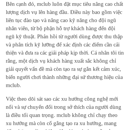
Bên cạnh đó, mclub luôn đặt mục tiêu nâng cao chất
lượng dịch vụ lên hàng đầu. Điều này bao gồm việc
liên tục đào tạo và nâng cao kỹ năng cho đội ngũ
nhân viên, từ bộ phận hỗ trợ khách hàng đến đội
ngũ kỹ thuật. Phản hồi từ người dùng được thu thập
và phân tích kỹ lưỡng để xác định các điểm cần cải
thiện và đưa ra các giải pháp kịp thời. Cá nhân tôi tin
rằng, một dịch vụ khách hàng xuất sắc không chỉ
giải quyết vấn đề mà còn tạo ra sự gắn kết cảm xúc,
biến người chơi thành những đại sứ thương hiệu của
mclub.
Việc theo dõi sát sao các xu hướng công nghệ mới
nổi và sự chuyển đổi trong sở thích của người dùng
là điều tối quan trọng. mclub không chỉ chạy theo
xu hướng mà còn cố gắng tạo ra xu hướng, mang