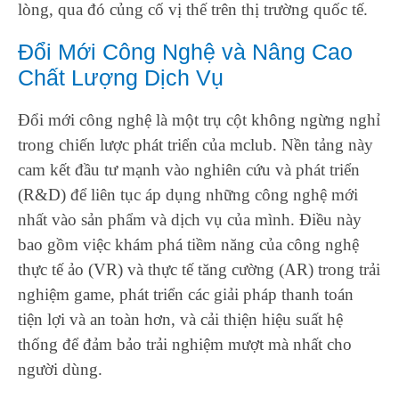
lòng, qua đó củng cố vị thế trên thị trường quốc tế.
Đổi Mới Công Nghệ và Nâng Cao
Chất Lượng Dịch Vụ
Đổi mới công nghệ là một trụ cột không ngừng nghỉ
trong chiến lược phát triển của mclub. Nền tảng này
cam kết đầu tư mạnh vào nghiên cứu và phát triển
(R&D) để liên tục áp dụng những công nghệ mới
nhất vào sản phẩm và dịch vụ của mình. Điều này
bao gồm việc khám phá tiềm năng của công nghệ
thực tế ảo (VR) và thực tế tăng cường (AR) trong trải
nghiệm game, phát triển các giải pháp thanh toán
tiện lợi và an toàn hơn, và cải thiện hiệu suất hệ
thống để đảm bảo trải nghiệm mượt mà nhất cho
người dùng.