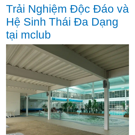
Trải Nghiệm Độc Đáo và
Hệ Sinh Thái Đa Dạng
tại mclub