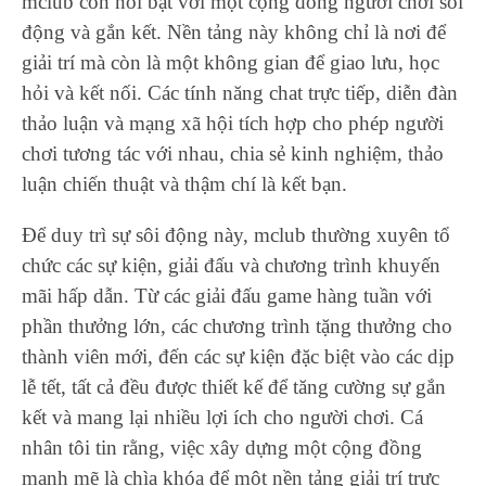
mclub còn nổi bật với một cộng đồng người chơi sôi
động và gắn kết. Nền tảng này không chỉ là nơi để
giải trí mà còn là một không gian để giao lưu, học
hỏi và kết nối. Các tính năng chat trực tiếp, diễn đàn
thảo luận và mạng xã hội tích hợp cho phép người
chơi tương tác với nhau, chia sẻ kinh nghiệm, thảo
luận chiến thuật và thậm chí là kết bạn.
Để duy trì sự sôi động này, mclub thường xuyên tổ
chức các sự kiện, giải đấu và chương trình khuyến
mãi hấp dẫn. Từ các giải đấu game hàng tuần với
phần thưởng lớn, các chương trình tặng thưởng cho
thành viên mới, đến các sự kiện đặc biệt vào các dịp
lễ tết, tất cả đều được thiết kế để tăng cường sự gắn
kết và mang lại nhiều lợi ích cho người chơi. Cá
nhân tôi tin rằng, việc xây dựng một cộng đồng
mạnh mẽ là chìa khóa để một nền tảng giải trí trực