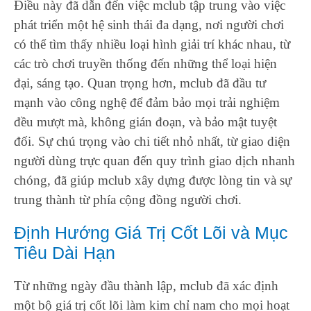
Điều này đã dẫn đến việc mclub tập trung vào việc
phát triển một hệ sinh thái đa dạng, nơi người chơi
có thể tìm thấy nhiều loại hình giải trí khác nhau, từ
các trò chơi truyền thống đến những thể loại hiện
đại, sáng tạo. Quan trọng hơn, mclub đã đầu tư
mạnh vào công nghệ để đảm bảo mọi trải nghiệm
đều mượt mà, không gián đoạn, và bảo mật tuyệt
đối. Sự chú trọng vào chi tiết nhỏ nhất, từ giao diện
người dùng trực quan đến quy trình giao dịch nhanh
chóng, đã giúp mclub xây dựng được lòng tin và sự
trung thành từ phía cộng đồng người chơi.
Định Hướng Giá Trị Cốt Lõi và Mục
Tiêu Dài Hạn
Từ những ngày đầu thành lập, mclub đã xác định
một bộ giá trị cốt lõi làm kim chỉ nam cho mọi hoạt