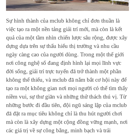
Sự hình thành của mclub không chỉ đơn thuần là
việc tạo ra một nền tảng giải trí mới, mà còn là kết
quả của một tầm nhìn chiến lược sâu rộng, được xây
dựng dựa trên sự thấu hiểu thị trường và nhu cầu
ngày càng cao của người dùng. Trong một thế giới
nơi công nghệ số đang định hình lại mọi lĩnh vực
đời sống, giải trí trực tuyến đã trở thành một phần
không thể thiếu, và mclub đã nắm bắt cơ hội này để
tạo ra một không gian nơi mọi người có thể tìm thấy
niềm vui, sự thư giãn và những thử thách thú vị. Từ
những bước đi đầu tiên, đội ngũ sáng lập của mclub
đã đặt ra mục tiêu không chỉ là thu hút người chơi
mà còn là xây dựng một cộng đồng vững mạnh, nơi
các giá trị về sự công bằng, minh bạch và trải