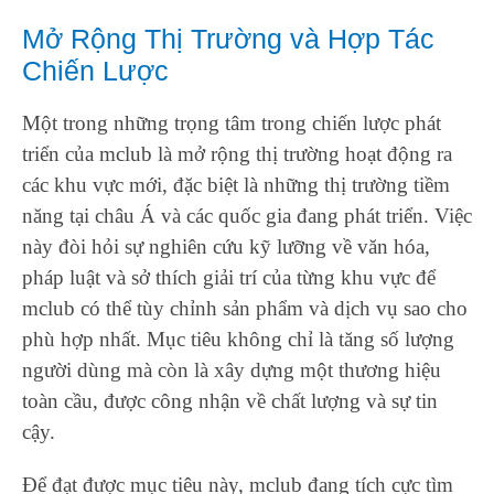
Mở Rộng Thị Trường và Hợp Tác
Chiến Lược
Một trong những trọng tâm trong chiến lược phát
triển của mclub là mở rộng thị trường hoạt động ra
các khu vực mới, đặc biệt là những thị trường tiềm
năng tại châu Á và các quốc gia đang phát triển. Việc
này đòi hỏi sự nghiên cứu kỹ lưỡng về văn hóa,
pháp luật và sở thích giải trí của từng khu vực để
mclub có thể tùy chỉnh sản phẩm và dịch vụ sao cho
phù hợp nhất. Mục tiêu không chỉ là tăng số lượng
người dùng mà còn là xây dựng một thương hiệu
toàn cầu, được công nhận về chất lượng và sự tin
cậy.
Để đạt được mục tiêu này, mclub đang tích cực tìm