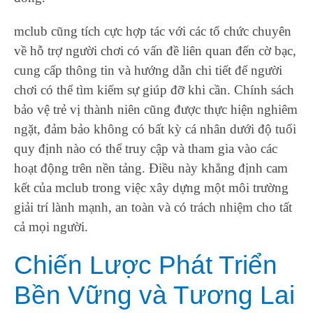
mclub cũng tích cực hợp tác với các tổ chức chuyên
về hỗ trợ người chơi có vấn đề liên quan đến cờ bạc,
cung cấp thông tin và hướng dẫn chi tiết để người
chơi có thể tìm kiếm sự giúp đỡ khi cần. Chính sách
bảo vệ trẻ vị thành niên cũng được thực hiện nghiêm
ngặt, đảm bảo không có bất kỳ cá nhân dưới độ tuổi
quy định nào có thể truy cập và tham gia vào các
hoạt động trên nền tảng. Điều này khẳng định cam
kết của mclub trong việc xây dựng một môi trường
giải trí lành mạnh, an toàn và có trách nhiệm cho tất
cả mọi người.
Chiến Lược Phát Triển
Bền Vững và Tương Lai