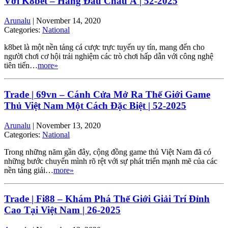
Với K8bet – Hàng Đầu Châu Á | 52-2025
Arunalu
|
November 14, 2020
Categories:
National
k8bet là một nền tảng cá cược trực tuyến uy tín, mang đến cho
người chơi cơ hội trải nghiệm các trò chơi hấp dẫn với công nghệ
tiên tiến…
more»
Trade | 69vn – Cánh Cửa Mở Ra Thế Giới Game
Thủ Việt Nam Một Cách Đặc Biệt | 52-2025
Arunalu
|
November 13, 2020
Categories:
National
Trong những năm gần đây, cộng đồng game thủ Việt Nam đã có
những bước chuyển mình rõ rệt với sự phát triển mạnh mẽ của các
nền tảng giải…
more»
Trade | Fi88 – Khám Phá Thế Giới Giải Trí Đỉnh
Cao Tại Việt Nam | 26-2025