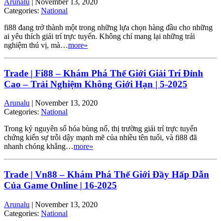
Arunalu
|
November 13, 2020
Categories:
National
fi88 đang trở thành một trong những lựa chọn hàng đầu cho những
ai yêu thích giải trí trực tuyến. Không chỉ mang lại những trải
nghiệm thú vị, mà…
more»
Trade | Fi88 – Khám Phá Thế Giới Giải Trí Đỉnh
Cao – Trải Nghiệm Không Giới Hạn | 5-2025
Arunalu
|
November 13, 2020
Categories:
National
Trong kỷ nguyên số hóa bùng nổ, thị trường giải trí trực tuyến
chứng kiến sự trỗi dậy mạnh mẽ của nhiều tên tuổi, và fi88 đã
nhanh chóng khẳng…
more»
Trade | Vn88 – Khám Phá Thế Giới Đầy Hấp Dẫn
Của Game Online | 16-2025
Arunalu
|
November 13, 2020
Categories:
National