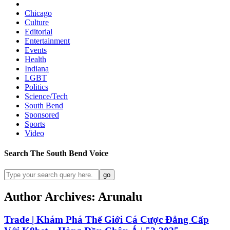
Chicago
Culture
Editorial
Entertainment
Events
Health
Indiana
LGBT
Politics
Science/Tech
South Bend
Sponsored
Sports
Video
Search
The South Bend
Voice
Author Archives: Arunalu
Trade | Khám Phá Thế Giới Cá Cược Đẳng Cấp