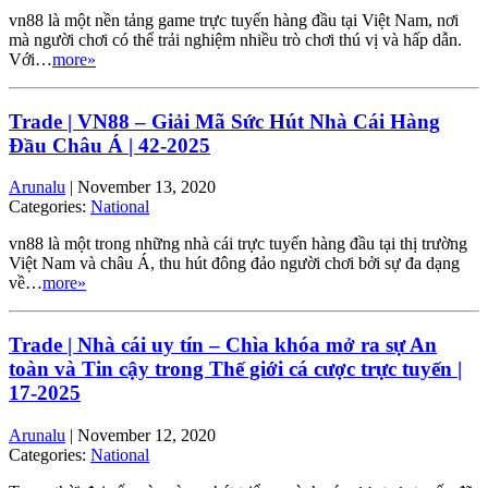
vn88 là một nền tảng game trực tuyến hàng đầu tại Việt Nam, nơi
mà người chơi có thể trải nghiệm nhiều trò chơi thú vị và hấp dẫn.
Với…
more»
Trade | VN88 – Giải Mã Sức Hút Nhà Cái Hàng
Đầu Châu Á | 42-2025
Arunalu
|
November 13, 2020
Categories:
National
vn88 là một trong những nhà cái trực tuyến hàng đầu tại thị trường
Việt Nam và châu Á, thu hút đông đảo người chơi bởi sự đa dạng
về…
more»
Trade | Nhà cái uy tín – Chìa khóa mở ra sự An
toàn và Tin cậy trong Thế giới cá cược trực tuyến |
17-2025
Arunalu
|
November 12, 2020
Categories:
National