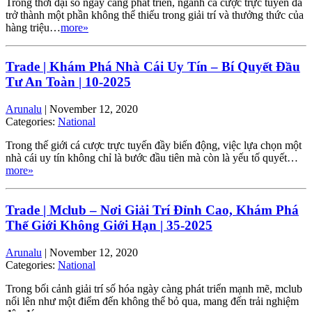
Trong thời đại số ngày càng phát triển, ngành cá cược trực tuyến đã
trở thành một phần không thể thiếu trong giải trí và thưởng thức của
hàng triệu…
more»
Trade | Khám Phá Nhà Cái Uy Tín – Bí Quyết Đầu
Tư An Toàn | 10-2025
Arunalu
|
November 12, 2020
Categories:
National
Trong thế giới cá cược trực tuyến đầy biến động, việc lựa chọn một
nhà cái uy tín không chỉ là bước đầu tiên mà còn là yếu tố quyết…
more»
Trade | Mclub – Nơi Giải Trí Đỉnh Cao, Khám Phá
Thế Giới Không Giới Hạn | 35-2025
Arunalu
|
November 12, 2020
Categories:
National
Trong bối cảnh giải trí số hóa ngày càng phát triển mạnh mẽ, mclub
nổi lên như một điểm đến không thể bỏ qua, mang đến trải nghiệm